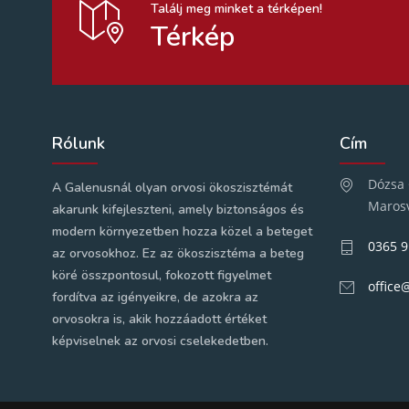
Találj meg minket a térképen!
Térkép
Rólunk
Cím
Dózsa 
A Galenusnál olyan orvosi ökoszisztémát
Maros
akarunk kifejleszteni, amely biztonságos és
modern környezetben hozza közel a beteget
0365 9
az orvosokhoz. Ez az ökoszisztéma a beteg
köré összpontosul, fokozott figyelmet
office
fordítva az igényeikre, de azokra az
orvosokra is, akik hozzáadott értéket
képviselnek az orvosi cselekedetben.