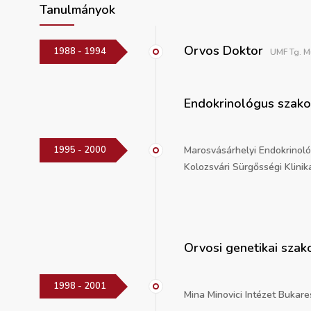
Tanulmányok
Orvos Doktor
1988 - 1994
UMF Tg. M
Endokrinológus szak
1995 - 2000
Marosvásárhelyi Endokrinológ
Kolozsvári Sürgősségi Klinika
Orvosi genetikai szak
1998 - 2001
Mina Minovici Intézet Bukare