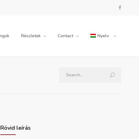
angok
Részletek
Contact
Nyelv:
Rövid leírás