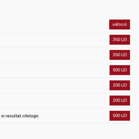
változó
350 LEI
350 LEI
500 LEI
200 LEI
200 LEI
500 LEI
si rezultat citologic