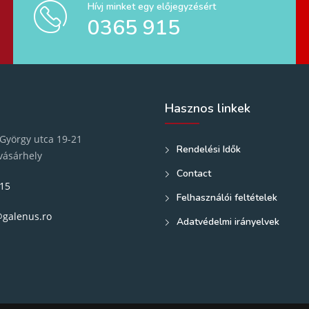
Hívj minket egy előjegyzésért
0365 915
Hasznos linkek
György utca 19-21
Rendelési Idők
vásárhely
Contact
15
Felhasználói feltételek
@galenus.ro
Adatvédelmi irányelvek