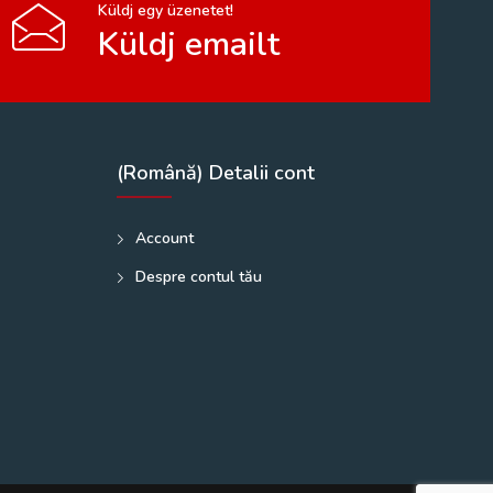
Küldj egy üzenetet!
Küldj emailt
(Română) Detalii cont
Account
Despre contul tău