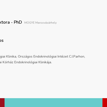
tora - PhD
MOGYE Marosvásárhely
os
iai Klinika, Országos Endokrinológiai Intézet C.I.Parhon,
i Kórház Endokrinológiai Klinikája.