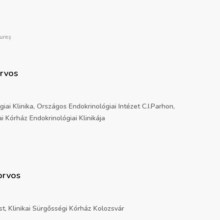
ureș
orvos
iai Klinika, Országos Endokrinológiai Intézet C.I.Parhon,
i Kórház Endokrinológiai Klinikája
orvos
st, Klinikai Sürgősségi Kórház Kolozsvár