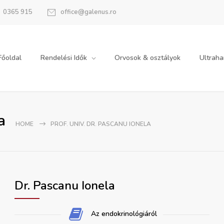
0365 915
office@galenus.ro
Főoldal
Rendelési Idők
Orvosok & osztályok
Ultrah
a
HOME
PROF. UNIV. DR. PASCANU IONELA
Dr. Pascanu Ionela
Az endokrinológiáról