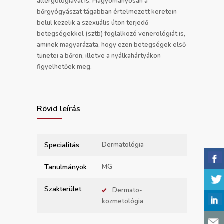
allergológiával is. Hagyományosan a
bőrgyógyászat tágabban értelmezett keretein
belül kezelik a szexuális úton terjedő
betegségekkel (sztb) foglalkozó venerológiát is,
aminek magyarázata, hogy ezen betegségek első
tünetei a bőrön, illetve a nyálkahártyákon
figyelhetőek meg.
Rövid leírás
Specialitás
Dermatológia
Tanulmányok
MG
Szakterület
Dermato-
kozmetológia