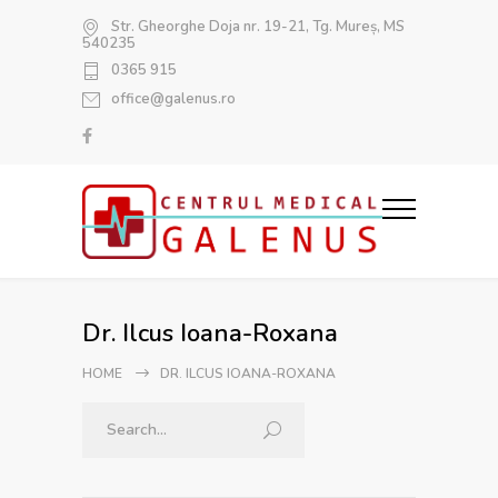
Str. Gheorghe Doja nr. 19-21, Tg. Mureș, MS
540235
0365 915
office@galenus.ro
Dr. Ilcus Ioana-Roxana
HOME
DR. ILCUS IOANA-ROXANA