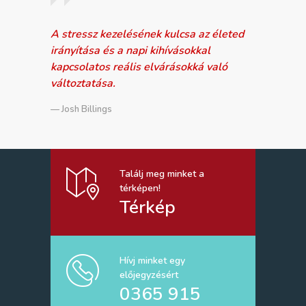
A stressz kezelésének kulcsa az életed
irányítása és a napi kihívásokkal
kapcsolatos reális elvárásokká való
változtatása.
— Josh Billings
Találj meg minket a
térképen!
Térkép
Hívj minket egy
előjegyzésért
0365 915