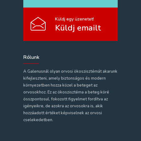
Küldj egy üzenetet!
Küldj emailt
Rólunk
A Galenusnál olyan orvosi ökoszisztémát akarunk
kifejleszteni, amely biztonságos és modern
környezetben hozza közel a beteget az
orvosokhoz. Ez az ökoszisztéma a beteg köré
összpontosul, fokozott figyelmet fordítva az
igényeikre, de azokra az orvosokra is, akik
hozzáadott értéket képviselnek az orvosi
cselekedetben.