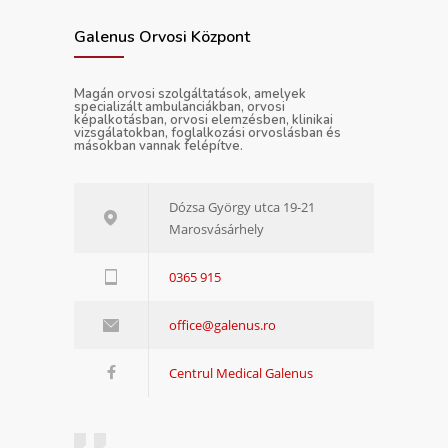
Galenus Orvosi Központ
Magán orvosi szolgáltatások, amelyek
specializált ambulanciákban, orvosi
képalkotásban, orvosi elemzésben, klinikai
vizsgálatokban, foglalkozási orvoslásban és
másokban vannak felépítve.
Dózsa György utca 19-21
Marosvásárhely
0365 915
office@galenus.ro
Centrul Medical Galenus